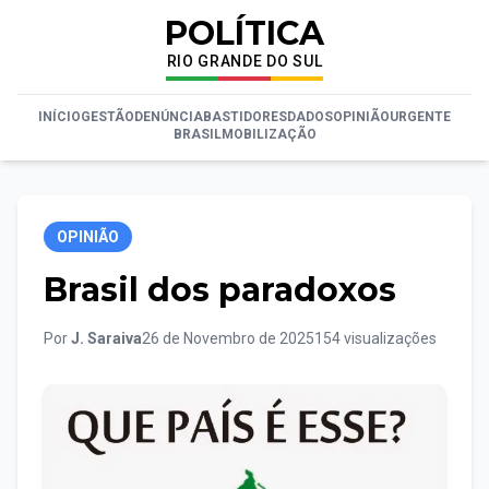
POLÍTICA
RIO GRANDE DO SUL
INÍCIO
GESTÃO
DENÚNCIA
BASTIDORES
DADOS
OPINIÃO
URGENTE
BRASIL
MOBILIZAÇÃO
OPINIÃO
Brasil dos paradoxos
Por
J. Saraiva
26 de Novembro de 2025
154 visualizações