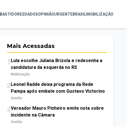
BASTIDORES
DADOS
OPINIÃO
URGENTE
BRASIL
MOBILIZAÇÃO
Mais Acessadas
1
Lula escolhe Juliana Brizola e redesenha a
candidatura da esquerda no RS
Mobilização
2
Leonel Radde deixa programa da Rede
Pampa após embate com Gustavo Victorino
Gestão
3
Vereador Mauro Pinheiro emite nota sobre
incidente na Câmara
Gestão