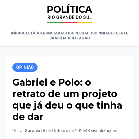
POLÍTICA
RIO GRANDE DO SUL
INÍCIO
GESTÃO
DENÚNCIA
BASTIDORES
DADOS
OPINIÃO
URGENTE
BRASIL
MOBILIZAÇÃO
OPINIÃO
Gabriel e Polo: o
retrato de um projeto
que já deu o que tinha
de dar
Por
J. Saraiva
18 de Outubro de 2025
43 visualizações