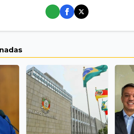
whatsapp
onadas