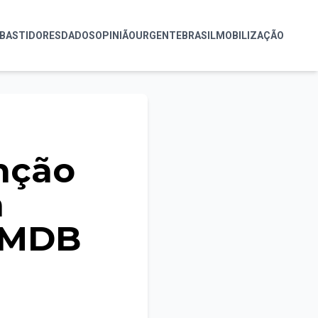
BASTIDORES
DADOS
OPINIÃO
URGENTE
BRASIL
MOBILIZAÇÃO
nção
a
o MDB