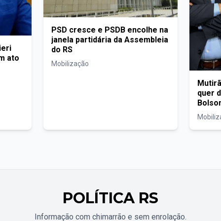
PSD cresce e PSDB encolhe na
janela partidária da Assembleia
eri
do RS
em ato
Mobilização
Mutir
quer 
Bolso
Mobili
POLÍTICA RS
Informação com chimarrão e sem enrolação.