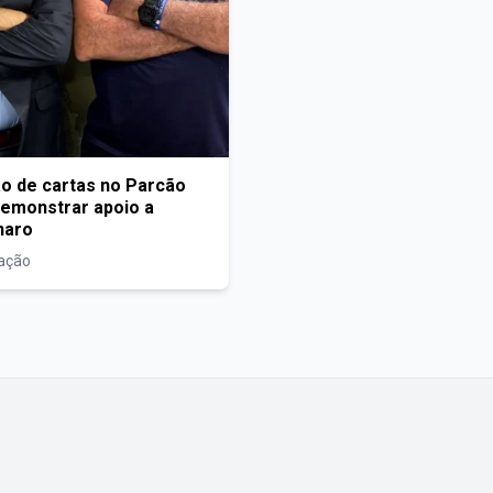
ão de cartas no Parcão
demonstrar apoio a
naro
zação