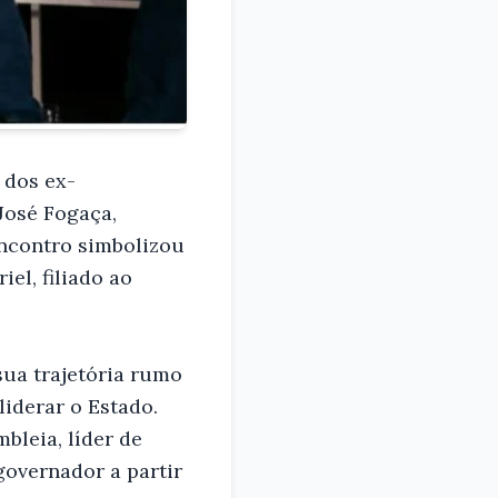
 dos ex-
José Fogaça,
ncontro simbolizou
el, filiado ao
sua trajetória rumo
iderar o Estado.
bleia, líder de
governador a partir