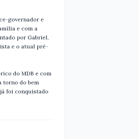
ice-governador e
amília e com a
ntado por Gabriel,
sta e o atual pré-
órico do MDB e com
m torno do bem
á foi conquistado