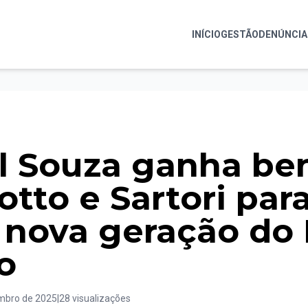
INÍCIO
GESTÃO
DENÚNCIA
l Souza ganha be
otto e Sartori par
r nova geração d
o
mbro de 2025
|
28 visualizações