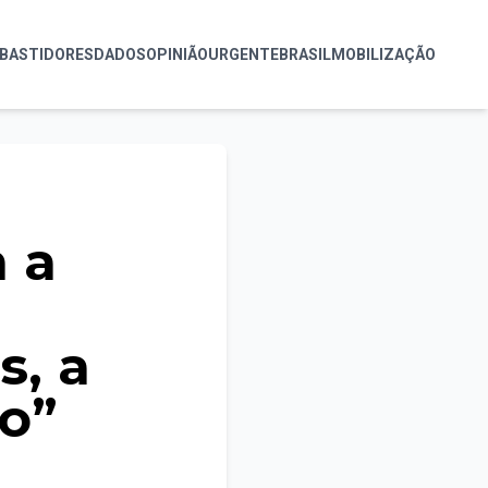
BASTIDORES
DADOS
OPINIÃO
URGENTE
BRASIL
MOBILIZAÇÃO
 a
, a
o”