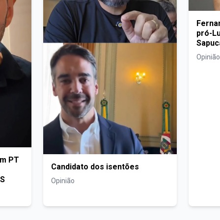
Fernan
pró-Lu
Sapuca
com di
Opinião
om PT
Candidato dos isentões
RS
Opinião