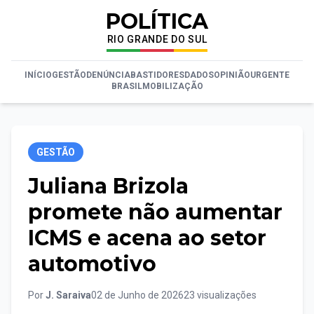
POLÍTICA
RIO GRANDE DO SUL
INÍCIO
GESTÃO
DENÚNCIA
BASTIDORES
DADOS
OPINIÃO
URGENTE
BRASIL
MOBILIZAÇÃO
GESTÃO
Juliana Brizola
promete não aumentar
ICMS e acena ao setor
automotivo
Por
J. Saraiva
02 de Junho de 2026
23 visualizações