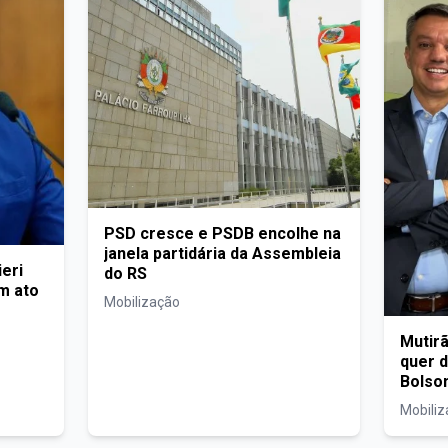
PSD cresce e PSDB encolhe na
janela partidária da Assembleia
eri
do RS
em ato
Mobilização
Mutir
quer 
Bolso
Mobili