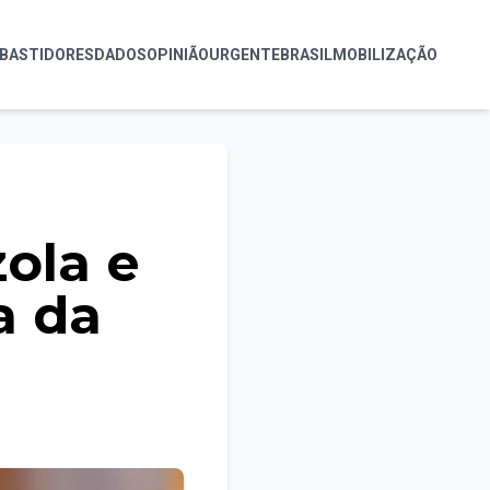
BASTIDORES
DADOS
OPINIÃO
URGENTE
BRASIL
MOBILIZAÇÃO
zola e
a da