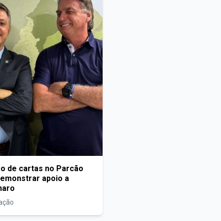
ão de cartas no Parcão
demonstrar apoio a
naro
zação