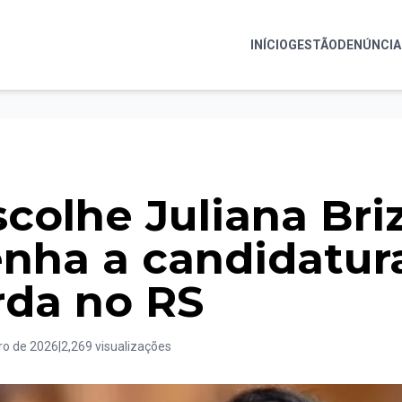
INÍCIO
GESTÃO
DENÚNCIA
scolhe Juliana Bri
nha a candidatur
rda no RS
ro de 2026
|
2,269 visualizações