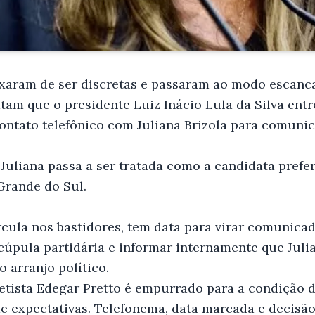
ixaram de ser discretas e passaram ao modo escanc
atam que o presidente Luiz Inácio Lula da Silva en
contato telefônico com Juliana Brizola para comunic
. Juliana passa a ser tratada como a candidata pref
Grande do Sul.
rcula nos bastidores, tem data para virar comunicado
 cúpula partidária e informar internamente que Juli
o arranjo político.
etista Edegar Pretto é empurrado para a condição 
de expectativas. Telefonema, data marcada e decisão