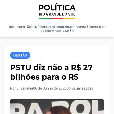
POLÍTICA
RIO GRANDE DO SUL
INÍCIO
GESTÃO
DENÚNCIA
BASTIDORES
DADOS
OPINIÃO
URGENTE
BRASIL
MOBILIZAÇÃO
GESTÃO
PSTU diz não a R$ 27
bilhões para o RS
Por
J. Saraiva
06 de Junho de 2026
35 visualizações