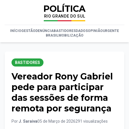
POLÍTICA
RIO GRANDE DO SUL
INÍCIO
GESTÃO
DENÚNCIA
BASTIDORES
DADOS
OPINIÃO
URGENTE
BRASIL
MOBILIZAÇÃO
BASTIDORES
Vereador Rony Gabriel
pede para participar
das sessões de forma
remota por segurança
Por
J. Saraiva
05 de Março de 2026
291 visualizações